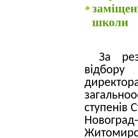
заміщен
школи
За рез
відбору
директ
загально
ступенів С
Новогра
Житом