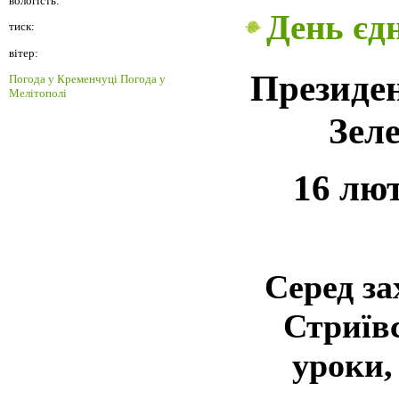
вологість:
День єд
тиск:
вітер:
Президе
Погода у Кременчуці
Погода у
Мелітополі
Зел
16 лю
Серед за
Стриївс
уроки,